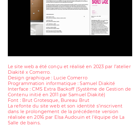
Le site web a été conçu et réalisé en 2023 par l’atelier
Diakité x Comerro.
Design graphique : Lucie Comerro
Programmation informatique : Samuel Diakité
Interface : CMS Extra Backoff (Système de Gestion de
Contenu initié en 2011 par Samuel Diakité)
Font : Brut Grotesque, Bureau Brut
La refonte du site web et son identité s’inscrivent
dans le prolongement de la précédente version
réalisée en 2016 par Elsa Audouin et l’équipe de La
Salle de bains.