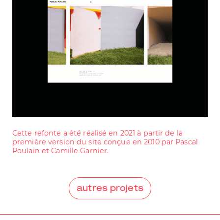
Cette refonte a été réalisé en 2021 à partir de la
première version du site conçue en 2010 par Pascal
Poulain et Camille Garnier.
autres projets