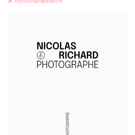
nicorichardphoto.fr